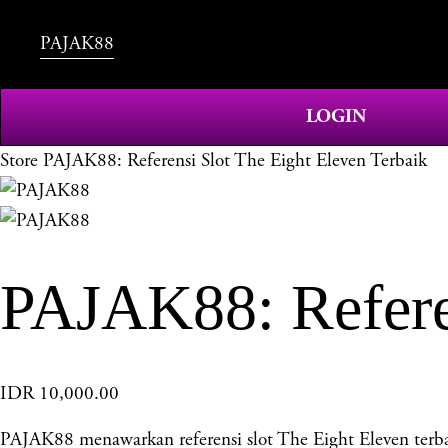
PAJAK88
LOGIN
Store
PAJAK88: Referensi Slot The Eight Eleven Terbaik
PAJAK88: Referen
IDR 10,000.00
PAJAK88 menawarkan referensi slot The Eight Eleven terb