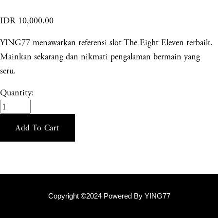
IDR 10,000.00
YING77 menawarkan referensi slot The Eight Eleven terbaik.
Mainkan sekarang dan nikmati pengalaman bermain yang
seru.
Quantity:
Add To Cart
Copyright ©2024 Powered By YING77