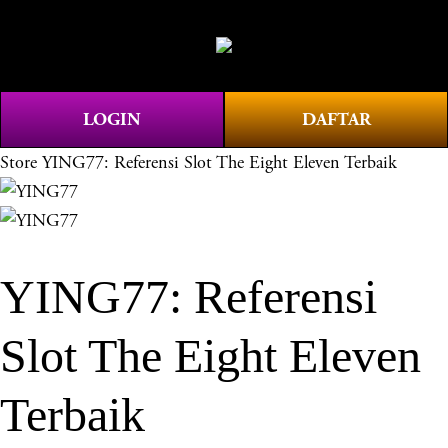
O
0
p
e
n
LOGIN
DAFTAR
M
e
Store
YING77: Referensi Slot The Eight Eleven Terbaik
n
u
YING77: Referensi
Slot The Eight Eleven
Terbaik