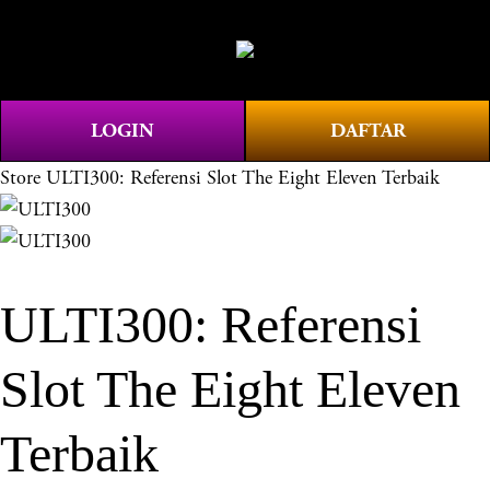
O
0
p
e
n
LOGIN
DAFTAR
M
e
Store
ULTI300: Referensi Slot The Eight Eleven Terbaik
n
u
ULTI300: Referensi
Slot The Eight Eleven
Terbaik