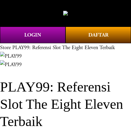
O
0
p
e
n
LOGIN
DAFTAR
M
e
Store
PLAY99: Referensi Slot The Eight Eleven Terbaik
n
u
PLAY99: Referensi
Slot The Eight Eleven
Terbaik