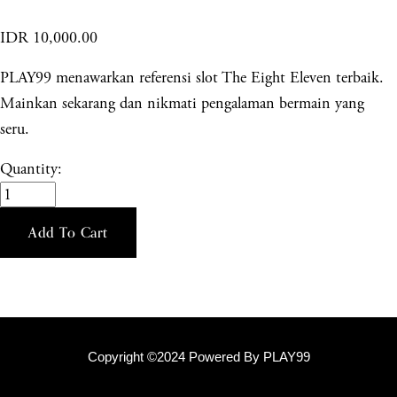
IDR 10,000.00
PLAY99 menawarkan referensi slot The Eight Eleven terbaik.
Mainkan sekarang dan nikmati pengalaman bermain yang
seru.
Quantity:
Add To Cart
Copyright ©2024 Powered By PLAY99