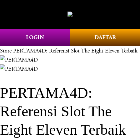
O
0
p
e
n
LOGIN
DAFTAR
M
e
Store
PERTAMA4D: Referensi Slot The Eight Eleven Terbaik
n
u
PERTAMA4D:
Referensi Slot The
Eight Eleven Terbaik