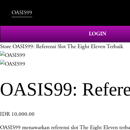
OASIS99
LOGIN
Store
OASIS99: Referensi Slot The Eight Eleven Terbaik
OASIS99: Referen
IDR 10,000.00
OASIS99 menawarkan referensi slot The Eight Eleven terb