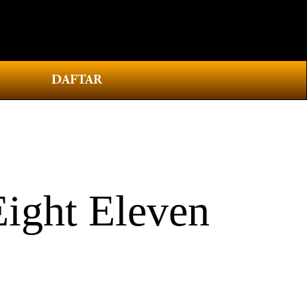
0
DAFTAR
ight Eleven