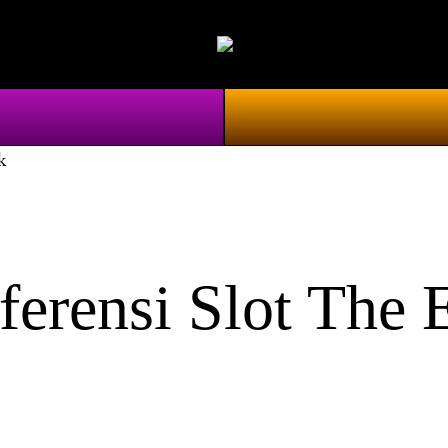
k
ensi Slot The E