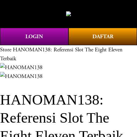
O
0
p
e
n
LOGIN
DAFTAR
M
e
Store
HANOMAN138: Referensi Slot The Eight Eleven
n
Terbaik
u
HANOMAN138:
Referensi Slot The
Eight Eleven Terbaik