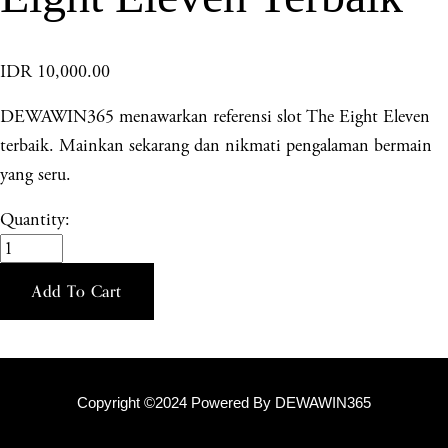
IDR 10,000.00
DEWAWIN365 menawarkan referensi slot The Eight Eleven
terbaik. Mainkan sekarang dan nikmati pengalaman bermain
yang seru.
Quantity:
Add To Cart
Copyright ©2024 Powered By DEWAWIN365