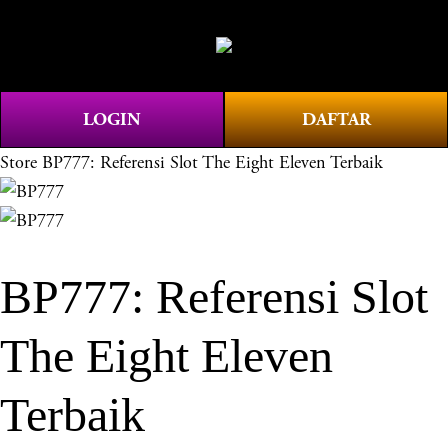
O
0
p
e
n
LOGIN
DAFTAR
M
e
Store
BP777: Referensi Slot The Eight Eleven Terbaik
n
u
BP777: Referensi Slot
The Eight Eleven
Terbaik