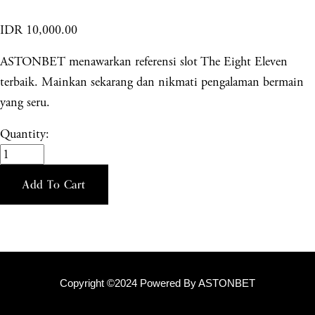
IDR 10,000.00
ASTONBET menawarkan referensi slot The Eight Eleven
terbaik. Mainkan sekarang dan nikmati pengalaman bermain
yang seru.
Quantity:
Add To Cart
Copyright ©2024 Powered By ASTONBET