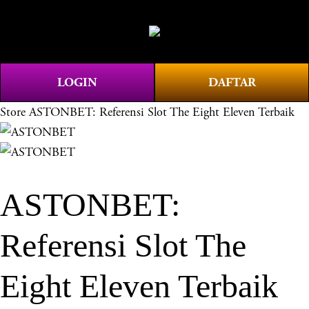
O
0
p
e
n
LOGIN
DAFTAR
M
e
Store
ASTONBET: Referensi Slot The Eight Eleven Terbaik
n
u
ASTONBET:
Referensi Slot The
Eight Eleven Terbaik