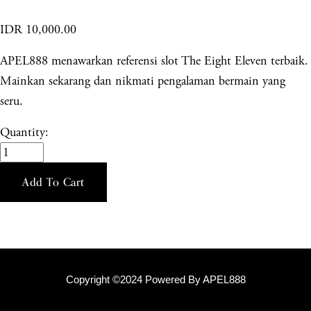
IDR 10,000.00
APEL888 menawarkan referensi slot The Eight Eleven terbaik.
Mainkan sekarang dan nikmati pengalaman bermain yang
seru.
Quantity:
Add To Cart
Copyright ©2024 Powered By APEL888