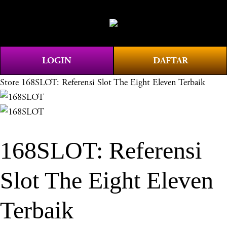
O
0
p
e
n
LOGIN
DAFTAR
M
e
Store
168SLOT: Referensi Slot The Eight Eleven Terbaik
n
u
168SLOT: Referensi
Slot The Eight Eleven
Terbaik